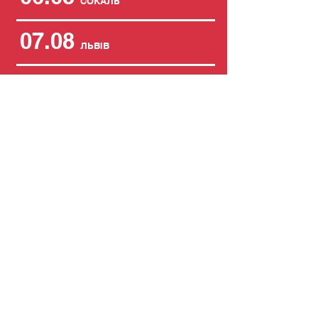
СОКАЛЬ
07.08
ЛЬВІВ
08.08
КОЗОВА
21.08
ОЛЕКСАНДРІЯ
22.08
БАРИШІВКА
25.09
ПОГРЕБИЩЕ
26.09
ВОЛОДАРКА
24.10
ОВІДІОПОЛЬ